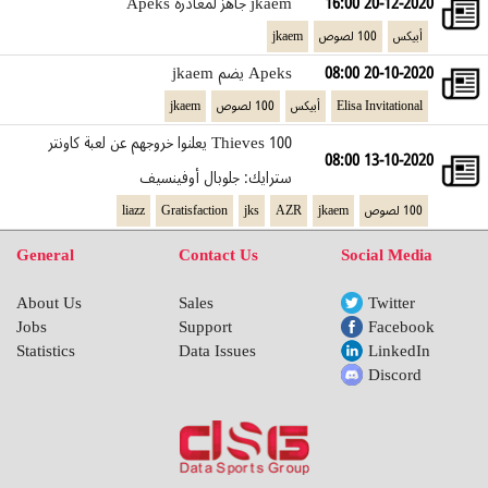
jkaem جاهز لمغادرة Apeks
20-12-2020 16:00
jkaem
100 لصوص
أبيكس
Apeks يضم jkaem
20-10-2020 08:00
jkaem
100 لصوص
أبيكس
Elisa Invitational
100 Thieves يعلنوا خروجهم عن لعبة كاونتر
13-10-2020 08:00
سترايك: جلوبال أوفينسيف
liazz
Gratisfaction
jks
AZR
jkaem
100 لصوص
General
Contact Us
Social Media
About Us
Sales
Twitter
Jobs
Support
Facebook
Statistics
Data Issues
LinkedIn
Discord