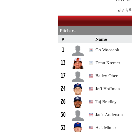
لفيا فيليز
Pitchers
#
Name
Go Wooseok
1
Dean Kremer
13
Bailey Ober
17
Jeff Hoffman
24
Taj Bradley
26
Jack Anderson
30
A.J. Minter
33