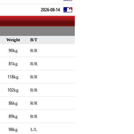
2026-08-14
Weight
B/T
90kg
R/R
81kg
R/R
118kg
R/R
102kg
R/R
86kg
R/R
89kg
R/R
98kg
L/L