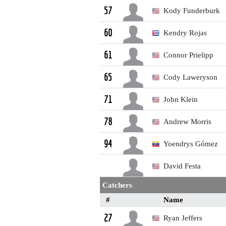
Kody Funderburk
57
Kendry Rojas
60
Connor Prielipp
61
Cody Laweryson
65
John Klein
71
Andrew Morris
78
Yoendrys Gómez
94
David Festa
Catchers
#
Name
Ryan Jeffers
27