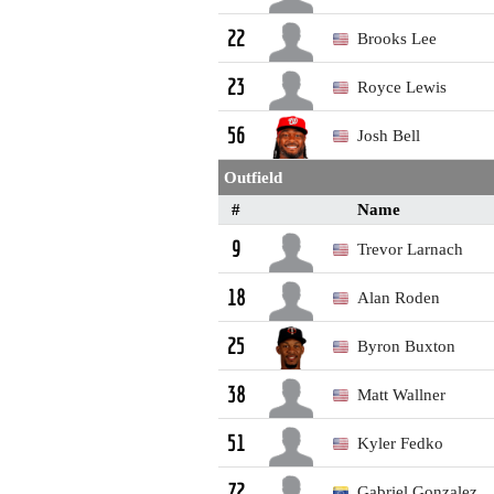
Brooks Lee
22
Royce Lewis
23
Josh Bell
56
Outfield
#
Name
Trevor Larnach
9
Alan Roden
18
Byron Buxton
25
Matt Wallner
38
Kyler Fedko
51
Gabriel Gonzalez
72