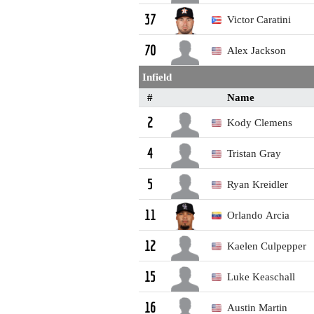
Victor Caratini
37
Alex Jackson
70
Infield
#
Name
Kody Clemens
2
Tristan Gray
4
Ryan Kreidler
5
Orlando Arcia
11
Kaelen Culpepper
12
Luke Keaschall
15
Austin Martin
16