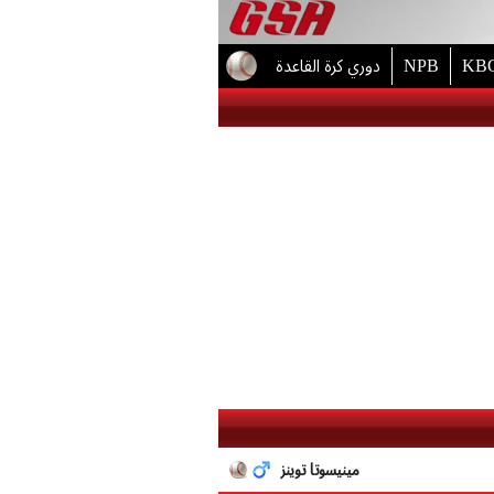
دوري كرة القاعدة
NPB
KBO
مينيسوتا توينز