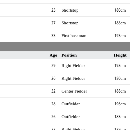
25
Shortstop
180cm
27
Shortstop
188cm
33
First baseman
193cm
Age
Position
Height
29
Right Fielder
193cm
26
Right Fielder
180cm
32
Center Fielder
188cm
28
Outfielder
196cm
26
Outfielder
183cm
22
Right Fielder
178cm