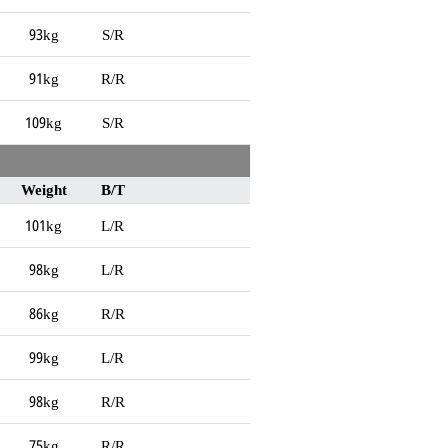
93kg
S/R
91kg
R/R
109kg
S/R
Weight
B/T
101kg
L/R
98kg
L/R
86kg
R/R
99kg
L/R
98kg
R/R
75kg
R/R