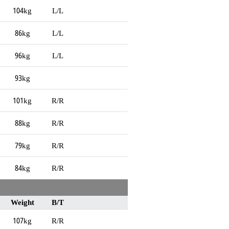
104kg
L/L
86kg
L/L
96kg
L/L
93kg
101kg
R/R
88kg
R/R
79kg
R/R
84kg
R/R
Weight
B/T
107kg
R/R