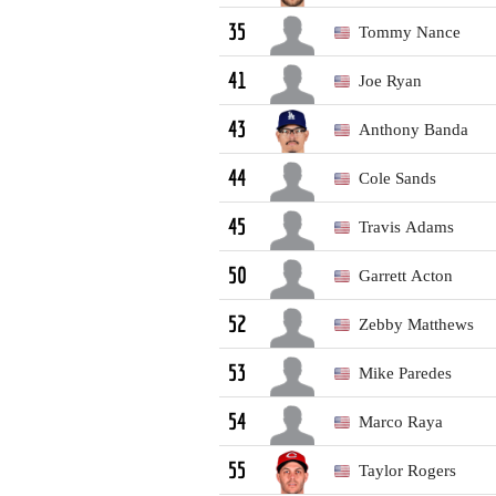
Tommy Nance
35
Joe Ryan
41
Anthony Banda
43
Cole Sands
44
Travis Adams
45
Garrett Acton
50
Zebby Matthews
52
Mike Paredes
53
Marco Raya
54
Taylor Rogers
55