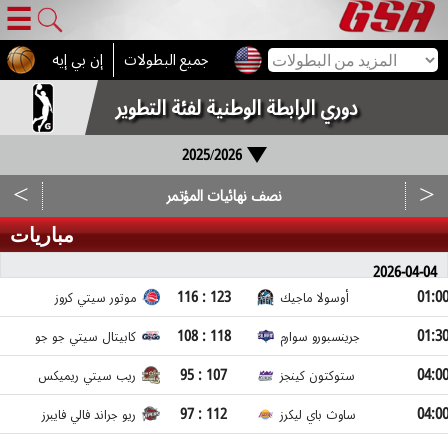
☰
جميع البطولات
إن بي إيه
دوري الرابطة الوطنية لفئة التطوير
2025/2026
<
>
نصف نهائيات المؤتمر
مباريات
2026-04-04
01:0
116 : 123
أوسولا ماجيك
موتور سيتي كروز
01:3
108 : 118
جرينسبورو سوارم
كابيتال سيتي جو جو
04:0
95 : 107
ستوكتون كينجز
ريب سيتي ريميكس
04:0
97 : 112
ساوث باي ليكرز
ريو جراند فالي فايبرز