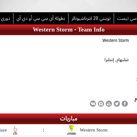
 سي تيست
توينتي 20 انترناشيونالز
بطولة آي سي سي أو دي آي
دوري 
Western Storm -
Team Info
Western Storm
شلتنهام, إنجلترا
م
مباريات
laze
:
Western Storm