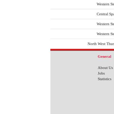
Western S
Central Sp
Western S
Western S
North West Thu
General
About Us
__.__.2016
foundation as Western 
Jobs
Statistics