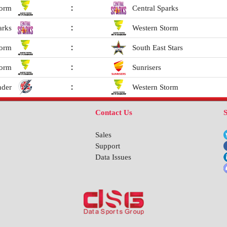
torm
:
Central Sparks
arks
:
Western Storm
torm
:
South East Stars
torm
:
Sunrisers
nder
:
Western Storm
تشكيلة الفريق
Contact Us
S
تاريخ النادي
Sales
Storm
Support
Data Issues