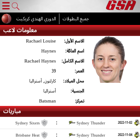
☰
جميع البطولات
الدوري الهندي كريكيت
معلومات لاعب
Rachael Louise
الاسم الأول:
Haynes
اسم العائلة:
Rachael Haynes
الاسم الكامل:
39
العمر:
محل الميلاد:
كارلتون, أستراليا
الجنسية:
أستراليا
Batsman
تمركز:
مباريات
:
Sydney Sixers
Sydney Thunder
2022-11-02
:
Brisbane Heat
Sydney Thunder
2022-11-04