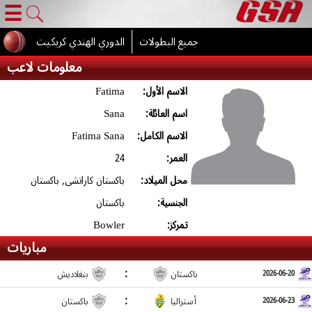
☰
جميع البطولات
الدوري الهندي كريكيت
معلومات لاعب
الاسم الأول:
Fatima
اسم العائلة:
Sana
الاسم الكامل:
Fatima Sana
العمر:
24
محل الميلاد:
باكستان كاراتشى, باكستان
الجنسية:
باكستان
تمركز:
Bowler
مباريات
:
باكستان
بنغلاديش
2026-06-20
:
أستراليا
باكستان
2026-06-23