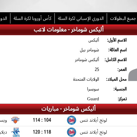
جميع البطولات
الدوري الإسباني لكرة السلة
كأس أوروبا لكرة السلة
الدور
أليكس شوماخر -
معلومات لاعب
الاسم الأول:
أليكس
اسم العائلة:
شوماخر بيل
الاسم الكامل:
أليكس شوماخر
العمر:
25
محل الميلاد:
الولايات المتحدة
الجنسية:
سويسرا
تمركز:
Guard
أليكس شوماخر -
مباريات
لونج أيلاند نتس
114 : 104
ويس
لونج أيلاند نتس
120 : 118
ديلا