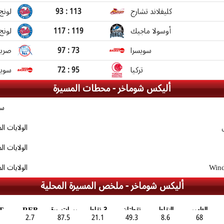
كليفلاند تشارج
93 : 113
لونج
أوسولا ماجيك
117 : 119
لونج
سويسرا
97 : 73
صربي
تركيا
72 : 95
سويس
أليكس شوماخر -
محطات المسيرة
سو
الولايات ال
الولايات ال
Wind
الولايات ال
أليكس شوماخر -
ملخص المسيرة المحلية
الظهور
النقاط
نقطتان
3 نقاط
رميات حرة
REB
T
2.7
87.5
21.1
49.3
8.6
68